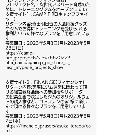
プロジェクト名 : 次世代アスリート育成のた
めに、トレーニングジムをオープンし たい
支援サイト1 :CAMP FIRE(キャンプファイ
ヤー)
リターン内容:寺田明日香の大会応援グッズ
やジムでお得にトレーニングを受けら れる
権利といった様々なプランをご用意していま
す。 
募集期日 : 2023年5月8日(月)-2023年5月
28日(日)
https://camp-
fire.jp/projects/view/662022?
utm_campaign=cp_po_share_c_ 
msg_mypage_projects_show
支援サイト2 : FiNANCiE(フィナンシェ)
リターン内容:実際にジム運営に関わって頂
ける経営戦略会議への参加権やサポー ター
の投票企画で決定したジムのオリジナルウェ
アの購入権など、コアファンの皆 様に楽し
んで頂ける様々なプランをご用意していま
す。 
募集期日 : 2023年5月8日(月)-2023年6月
7日(水)
https://financie.jp/users/asuka_terada/ca
rds