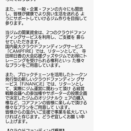
また、一般・企業・ファンの方々にも開放
し、皆様が健康でより良い生活を送れる よ
うにサポートしていけるジム作りを目指して
参ります。
当ジムの開業資金は、2つのクラウドファン
ディングサービスを利用し、ご支援を 募ら
せていただきます。
国内最大クラウドファンディングサービス
「CAMPFIRE」では、リターンとして、 寺
田明日香の大会応援グッズやジムでお得にト
レーニングを受けられる権利といっ た様々
なプランをご用意しています。
また、ブロックチェーンを活用したトークン
発行型の新しいクラウドファンディン グサ
ービス「FiNANCiE」では、リターンとし
て、実際にジム運営に関わって頂け る経営
戦略会議への参加権やサポーターの投票企画
で決定したジムのオリジナルウ ェアの購入
権など、コアファンの皆様に楽しんで頂ける
様々なプランをご用意して います。
皆様からの温かいご支援で事業を拡大してい
ければと存じます。どうぞ宜しくお願 い申
し上げます。 
【クラウドファンディング概要】 