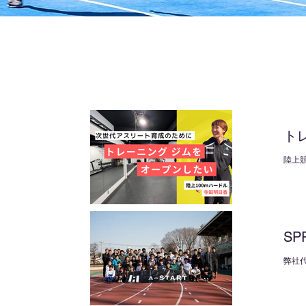
ト
グ
陸上競
6月、
SP
弊社代
ショ