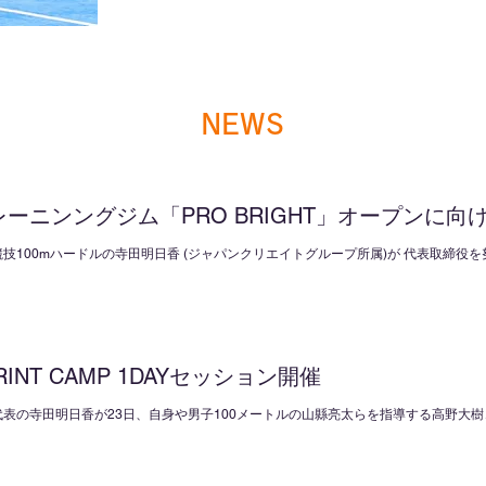
​NEWS
レーニンングジム「PRO BRIGHT」オープンに
をスタート
技100mハードルの寺田明日香 (ジャパンクリエイトグループ所属)が 代表取締役を努める株式会
PRO BRIGHT(プロブライト)」をオープン致します。 現役アスリートとして、トッ
RINT CAMP 1DAYセッション開催
表の寺田明日香が23日、自身や男子100メートルの山縣亮太らを指導する高野大樹コーチ
ン」を開催し、参加した約80人の選手と指導者に対し、走りやハードルの技術を惜しみ